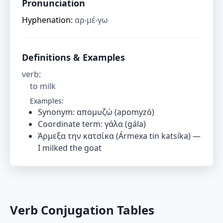
Pronunciation
Hyphenation:
αρ‧μέ‧γω
Definitions & Examples
verb
:
to milk
Examples:
Synonym: απομυζώ (apomyzó)
Coordinate term: γάλα (gála)
Άρμεξα την κατσίκα (Ármexa tin katsíka) —
I milked the goat
Verb Conjugation Tables