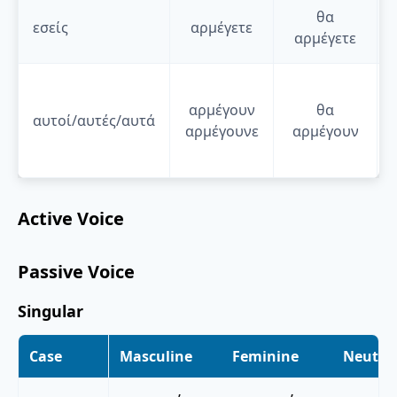
θα
εσείς
αρμέγετε
αρμέγετε
αρμέγουν
θα
αυτοί/αυτές/αυτά
αρμέγουνε
αρμέγουν
Active Voice
Passive Voice
Singular
Case
Masculine
Feminine
Neuter