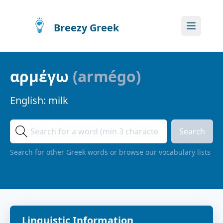
Breezy Greek
αρμέγω
(
armégo
)
English:
milk
Search
Search for other Greek words or browse our vocabulary lists
Linguistic Information