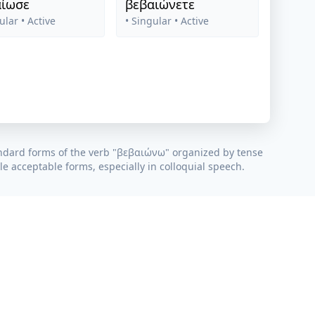
αίωσε
βεβαιώνετε
ular
• Active
• Singular
• Active
ndard forms of the verb "
βεβαιώνω
" organized by tense
e acceptable forms, especially in colloquial speech.