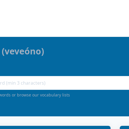
(
veveóno
)
words or browse our vocabulary lists