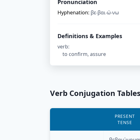
Pronunciation
Hyphenation:
βε‧βαι‧ώ‧νω
Definitions & Examples
verb
:
to confirm, assure
Verb Conjugation Table
PRESENT
TENSE
βεβαιώνομα