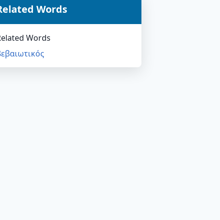
Related Words
Related Words
βεβαιωτικός