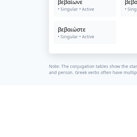
βεβαίωνε
βεβ
• Singular
• Active
• Sing
βεβαιώστε
• Singular
• Active
Note: The conjugation tables show the sta
and person. Greek verbs often have multipl