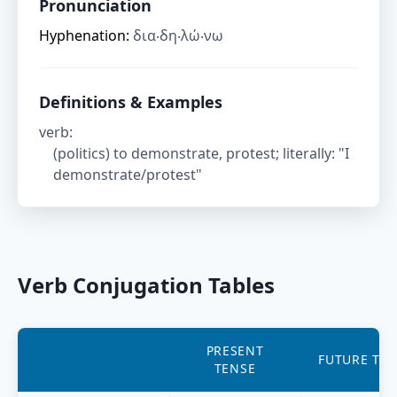
Pronunciation
Hyphenation:
δια‧δη‧λώ‧νω
Definitions & Examples
verb
:
(politics) to demonstrate, protest; literally: "I
demonstrate/protest"
Verb Conjugation Tables
PRESENT
FUTURE TE
TENSE