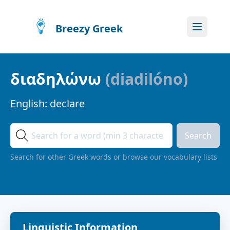
Breezy Greek
διαδηλώνω
(
diadilóno
)
English:
declare
Search
Search for other Greek words or browse our vocabulary lists
Linguistic Information