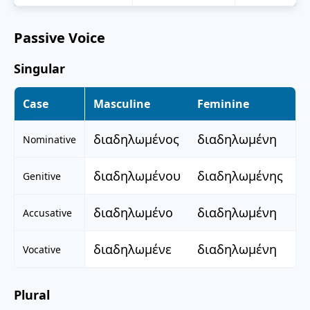
Passive Voice
Singular
Case
Masculine
Feminine
N
διαδηλωμένος
διαδηλωμένη
δ
Nominative
διαδηλωμένου
διαδηλωμένης
δ
Genitive
διαδηλωμένο
διαδηλωμένη
δ
Accusative
διαδηλωμένε
διαδηλωμένη
δ
Vocative
Plural