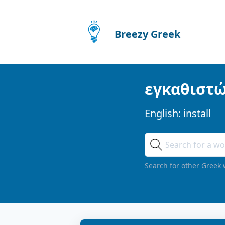
Breezy Greek
εγκαθιστ
English:
install
Search for other Greek 