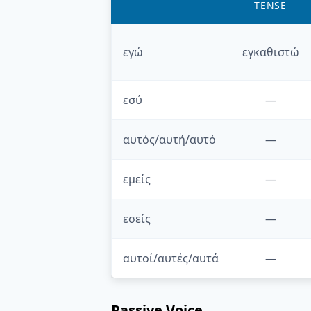
TENSE
εγώ
εγκαθιστώ
εσύ
—
αυτός/αυτή/αυτό
—
εμείς
—
εσείς
—
αυτοί/αυτές/αυτά
—
Passive Voice