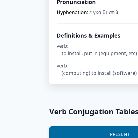
Pronunciation
Hyphenation:
ε‧γκα‧θι‧στώ
Definitions & Examples
verb
:
to install, put in (equipment, etc)
verb
:
(computing) to install (software)
Verb Conjugation Table
PRESENT