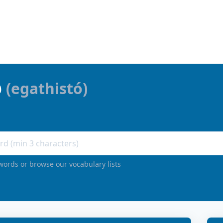
ώ
(
egathistó
)
words or browse our vocabulary lists