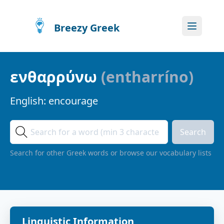
Breezy Greek
ενθαρρύνω
(
entharríno
)
English:
encourage
Search
Search for other Greek words or browse our vocabulary lists
Linguistic Information