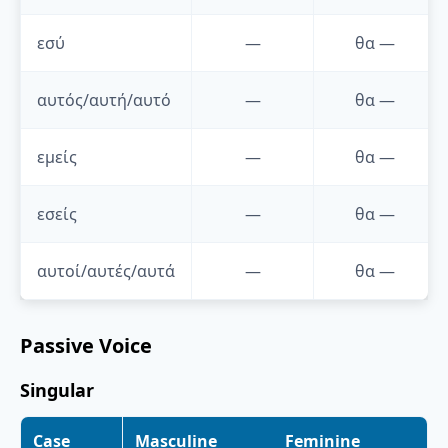
εσύ
—
θα
—
αυτός/αυτή/αυτό
—
θα
—
εμείς
—
θα
—
εσείς
—
θα
—
αυτοί/αυτές/αυτά
—
θα
—
Passive Voice
Singular
Case
Masculine
Feminine
N