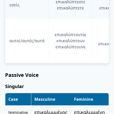
επικαλύπτεστε
θ
εσείς
επικαλύπτετε
επικαλ
επικαλύπτονται
θ
αυτοί/αυτές/αυτά
επικαλύπτουν
επικαλύ
επικαλύπτουνε
Passive Voice
Singular
Case
Masculine
Feminine
επικαλυμμένος
επικαλυμμένη
Nominative