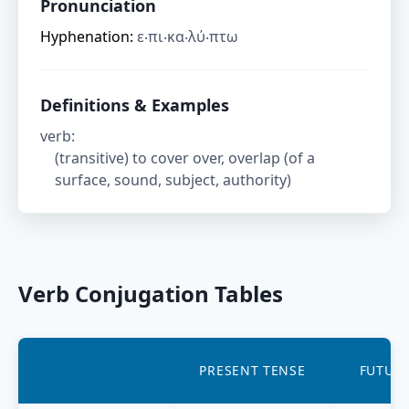
Pronunciation
Hyphenation:
ε‧πι‧κα‧λύ‧πτω
Definitions & Examples
verb
:
(transitive) to cover over, overlap (of a
surface, sound, subject, authority)
Verb Conjugation Tables
PRESENT TENSE
FUTURE