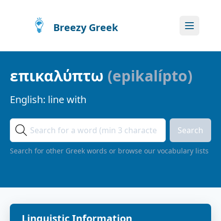
Breezy Greek
επικαλύπτω
(
epikalípto
)
English:
line with
Search
Search for other Greek words or browse our vocabulary lists
Linguistic Information