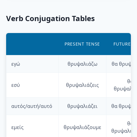
Verb Conjugation Tables
PRESENT TENSE
FUTURE T
εγώ
θρυψαλιάζω
θα
θρυψαλ
θα
εσύ
θρυψαλιάζεις
θρυψαλιά
αυτός/αυτή/αυτό
θρυψαλιάζει
θα
θρυψαλ
θα
εμείς
θρυψαλιάζουμε
θρυψαλιά