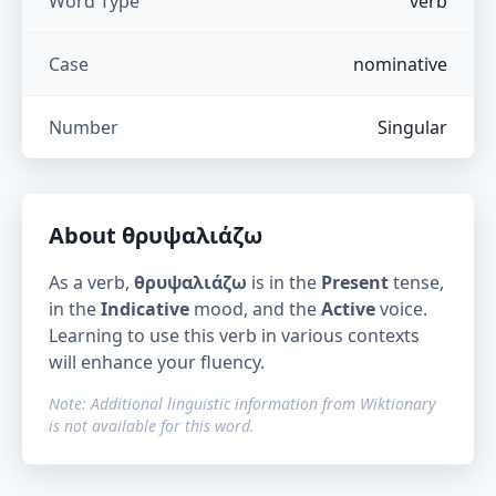
Word Type
verb
Case
nominative
Number
Singular
About
θρυψαλιάζω
As a verb,
θρυψαλιάζω
is in the
Present
tense,
in the
Indicative
mood, and the
Active
voice.
Learning to use this verb in various contexts
will enhance your fluency.
Note: Additional linguistic information from Wiktionary
is not available for this word.