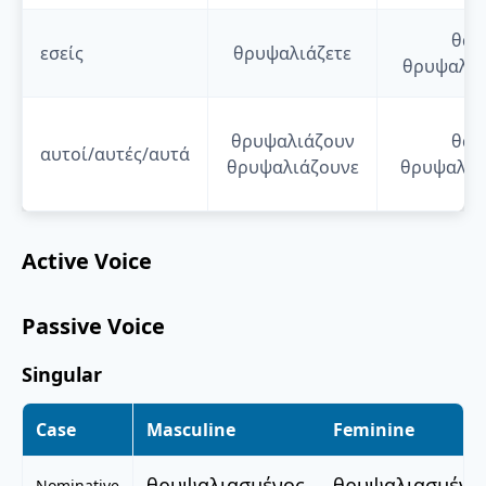
θα
εσείς
θρυψαλιάζετε
θρυψαλιά
θρυψαλιάζουν
θα
αυτοί/αυτές/αυτά
θρυψαλιάζουνε
θρυψαλιά
Active Voice
Passive Voice
Singular
Case
Masculine
Feminine
θρυψαλιασμένος
θρυψαλιασμένη
Nominative