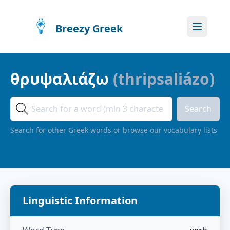
Breezy Greek
θρυψαλιάζω
(
thripsaliázo
)
Search
Search for other Greek words or browse our vocabulary lists
Linguistic Information