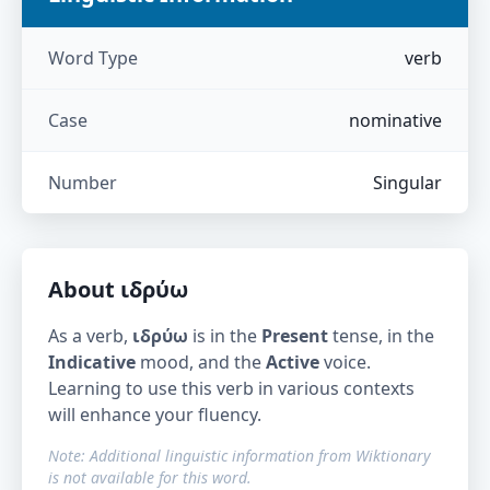
Word Type
verb
Case
nominative
Number
Singular
About
ιδρύω
As a verb,
ιδρύω
is in the
Present
tense, in the
Indicative
mood, and the
Active
voice.
Learning to use this verb in various contexts
will enhance your fluency.
Note: Additional linguistic information from Wiktionary
is not available for this word.