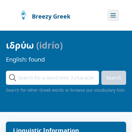
Breezy Greek
ιδρύω
(
idrío
)
English:
found
Search
Search for other Greek words or browse our vocabulary lists
Linguistic Information