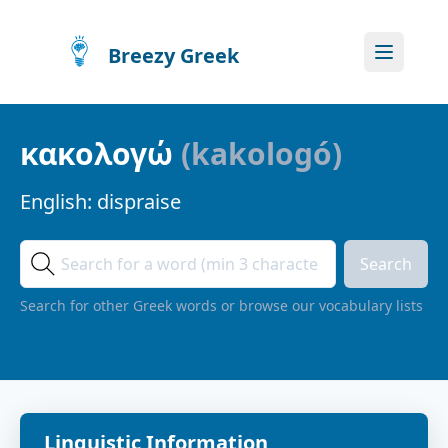
Breezy Greek
κακολογώ
(
kakologó
)
English:
dispraise
Search
Search for other Greek words or browse our vocabulary lists
Linguistic Information