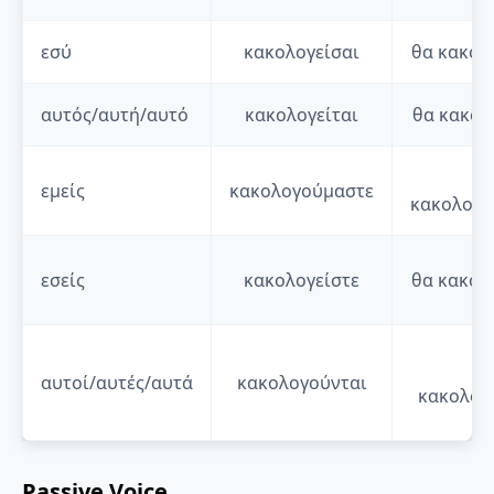
εσύ
κακολογείσαι
θα
κακολ
αυτός/αυτή/αυτό
κακολογείται
θα
κακολ
θα
εμείς
κακολογούμαστε
κακολογο
εσείς
κακολογείστε
θα
κακολ
θα
αυτοί/αυτές/αυτά
κακολογούνται
κακολογ
Passive Voice