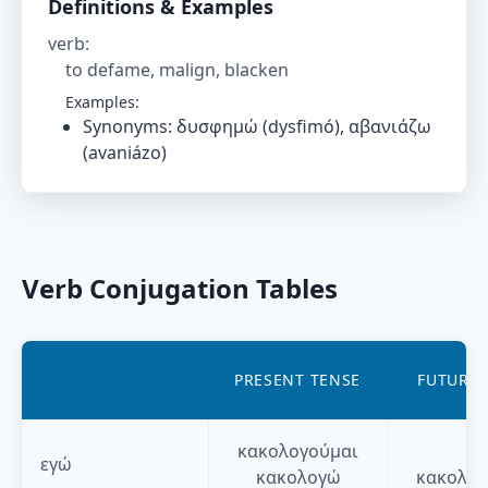
Definitions & Examples
verb
:
to defame, malign, blacken
Examples:
Synonyms: δυσφημώ (dysfimó), αβανιάζω
(avaniázo)
Verb Conjugation Tables
PRESENT TENSE
FUTURE 
κακολογούμαι
θα
εγώ
κακολογώ
κακολογ