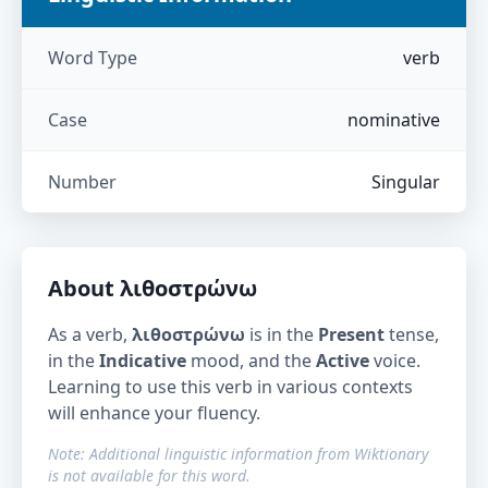
Word Type
verb
Case
nominative
Number
Singular
About
λιθοστρώνω
As a verb,
λιθοστρώνω
is in the
Present
tense,
in the
Indicative
mood, and the
Active
voice.
Learning to use this verb in various contexts
will enhance your fluency.
Note: Additional linguistic information from Wiktionary
is not available for this word.