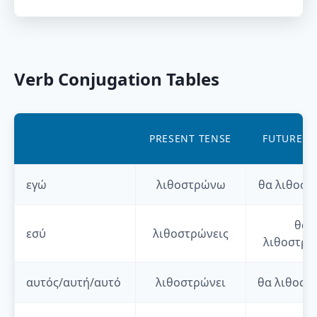
Verb Conjugation Tables
PRESENT TENSE
FUTURE T
εγώ
λιθοστρώνω
θα
λιθοστ
θα
εσύ
λιθοστρώνεις
λιθοστρώ
αυτός/αυτή/αυτό
λιθοστρώνει
θα
λιθοστ