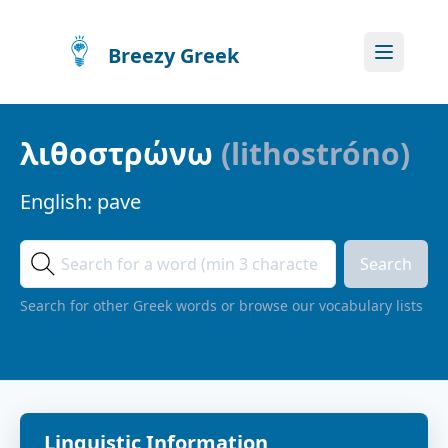
Breezy Greek
λιθοστρώνω
(
lithostróno
)
English:
pave
Search
Search for other Greek words or browse our vocabulary lists
Linguistic Information