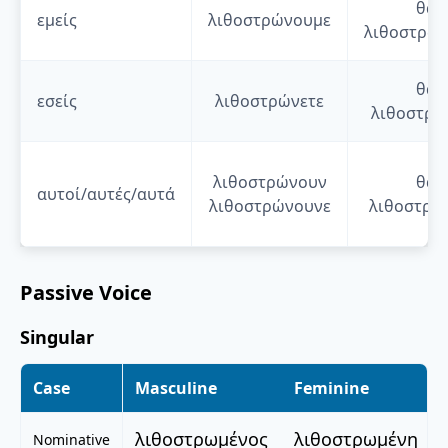
θα
εμείς
λιθοστρώνουμε
λιθοστρώ
θα
εσείς
λιθοστρώνετε
λιθοστρώ
λιθοστρώνουν
θα
αυτοί/αυτές/αυτά
λιθοστρώνουνε
λιθοστρώ
Passive Voice
Singular
Case
Masculine
Feminine
λιθοστρωμένος
λιθοστρωμένη
Nominative