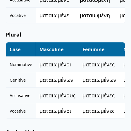
ματαιωμένε
ματαιωμένη
ματ
Vocative
Plural
Case
Masculine
Feminine
Ne
ματαιωμένοι
ματαιωμένες
μα
Nominative
ματαιωμένων
ματαιωμένων
μα
Genitive
ματαιωμένους
ματαιωμένες
μα
Accusative
ματαιωμένοι
ματαιωμένες
μα
Vocative