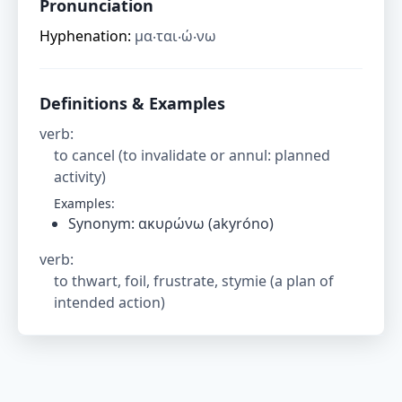
Pronunciation
Hyphenation:
μα‧ται‧ώ‧νω
Definitions & Examples
verb
:
to cancel (to invalidate or annul: planned
activity)
Examples:
Synonym: ακυρώνω (akyróno)
verb
:
to thwart, foil, frustrate, stymie (a plan of
intended action)