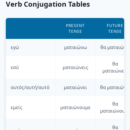
Verb Conjugation Tables
PRESENT
FUTURE
TENSE
TENSE
εγώ
ματαιώνω
θα
ματαιών
θα
εσύ
ματαιώνεις
ματαιώνεις
αυτός/αυτή/αυτό
ματαιώνει
θα
ματαιώνε
θα
εμείς
ματαιώνουμε
ματαιώνουμ
θα