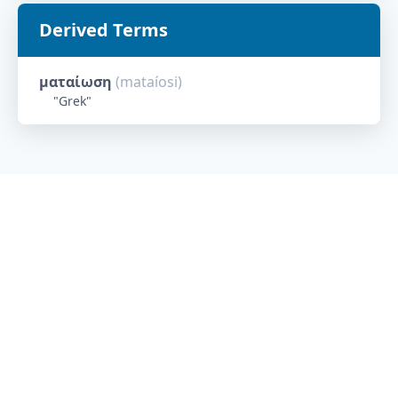
Derived Terms
ματαίωση
(
mataíosi
)
"
Grek
"