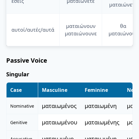
εσείς
ματαιώνετε
ματαιώνετε
ματαιώνουν
θα
αυτοί/αυτές/αυτά
ματαιώνουνε
ματαιώνουν
Passive Voice
Singular
Case
Masculine
Feminine
Neut
ματαιωμένος
ματαιωμένη
ματ
Nominative
ματαιωμένου
ματαιωμένης
ματ
Genitive
ματαιωμένο
ματαιωμένη
ματ
Accusative