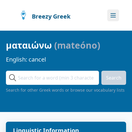
Breezy Greek
ματαιώνω
(
mateóno
)
English:
cancel
Search
Search for other Greek words or browse our vocabulary lists
Linguistic Information