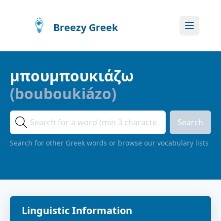
Breezy Greek
μπουμπουκιάζω
(
bouboukiázo
)
Search
Search for other Greek words or browse our vocabulary lists
Linguistic Information