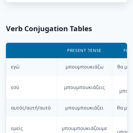
Verb Conjugation Tables
PRESENT TENSE
FUT
εγώ
μπουμπουκιάζω
θα
μπ
εσύ
μπουμπουκιάζεις
μπουμ
αυτός/αυτή/αυτό
μπουμπουκιάζει
θα
μπο
εμείς
μπουμπουκιάζουμε
μπουμ