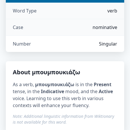
Word Type
verb
Case
nominative
Number
Singular
About
μπουμπουκιάζω
As a verb,
μπουμπουκιάζω
is in the
Present
tense, in the
Indicative
mood, and the
Active
voice. Learning to use this verb in various
contexts will enhance your fluency.
Note: Additional linguistic information from Wiktionary
is not available for this word.