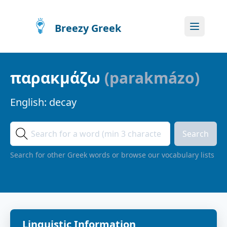
Breezy Greek
παρακμάζω
(
parakmázo
)
English:
decay
Search
Search for other Greek words or browse our vocabulary lists
Linguistic Information