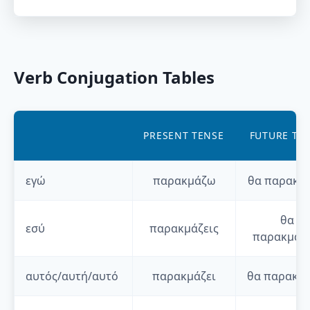
Verb Conjugation Tables
PRESENT TENSE
FUTURE TE
εγώ
παρακμάζω
θα
παρακμ
θα
εσύ
παρακμάζεις
παρακμάζε
αυτός/αυτή/αυτό
παρακμάζει
θα
παρακμά