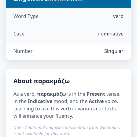
Word Type
verb
Case
nominative
Number
Singular
About
παρακμάζω
As a verb,
παρακμάζω
is in the
Present
tense,
in the
Indicative
mood, and the
Active
voice.
Learning to use this verb in various contexts
will enhance your fluency.
Note: Additional linguistic information from Wiktionary
is not available for this word.