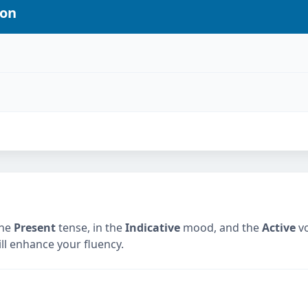
ion
the
Present
tense, in the
Indicative
mood, and the
Active
vo
ill enhance your fluency.