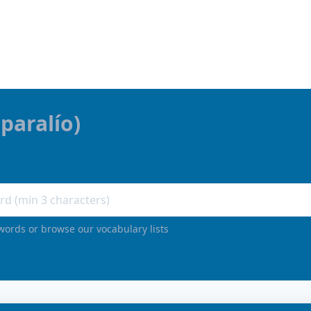
(
paralío
)
words or browse our vocabulary lists