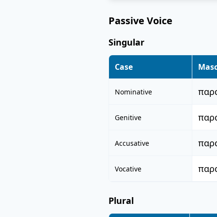
Passive Voice
Singular
Case
Masc
παρ
Nominative
παρ
Genitive
παρ
Accusative
παρ
Vocative
Plural