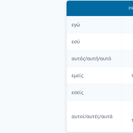
P
εγώ
εσύ
αυτός/αυτή/αυτό
εμείς
εσείς
αυτοί/αυτές/αυτά