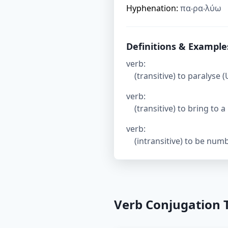
Hyphenation:
πα‧ρα‧λύω
Definitions & Example
verb
:
(transitive) to paralyse 
verb
:
(transitive) to bring to a
verb
:
(intransitive) to be num
Verb Conjugation 