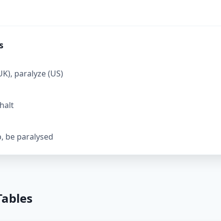
s
(UK), paralyze (US)
 halt
b, be paralysed
Tables