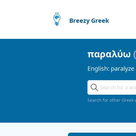
Breezy Greek
παραλύω
English:
paralyze
Search for other Greek 