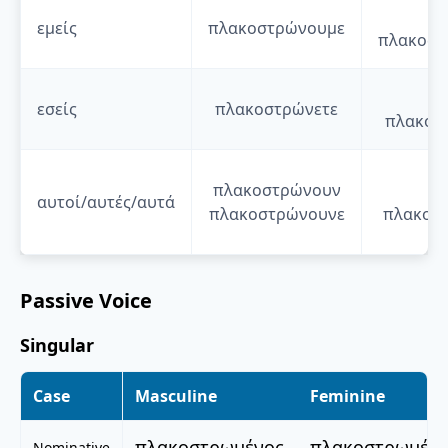
θ
εμείς
πλακοστρώνουμε
πλακοστ
θ
εσείς
πλακοστρώνετε
πλακοσ
πλακοστρώνουν
θ
αυτοί/αυτές/αυτά
πλακοστρώνουνε
πλακοσ
Passive Voice
Singular
Case
Masculine
Feminine
πλακοστρωμένος
πλακοστρωμέν
Nominative