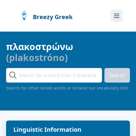
Breezy Greek
πλακοστρώνω
(
plakostróno
)
Search
Search for other Greek words or browse our vocabulary lists
Linguistic Information