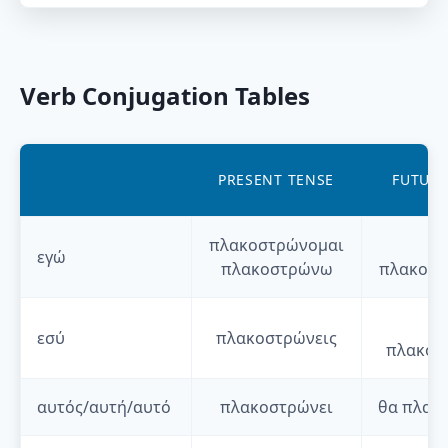
Verb Conjugation Tables
PRESENT TENSE
FUTURE
πλακοστρώνομαι
θ
εγώ
πλακοστρώνω
πλακοστ
θ
εσύ
πλακοστρώνεις
πλακοσ
αυτός/αυτή/αυτό
πλακοστρώνει
θα
πλακ