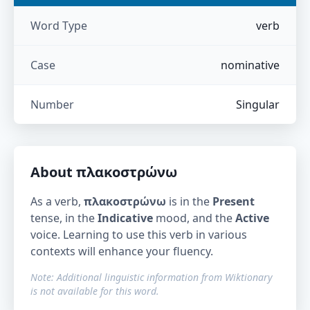
Word Type
verb
Case
nominative
Number
Singular
About
πλακοστρώνω
As a verb,
πλακοστρώνω
is in the
Present
tense, in the
Indicative
mood, and the
Active
voice. Learning to use this verb in various
contexts will enhance your fluency.
Note: Additional linguistic information from Wiktionary
is not available for this word.