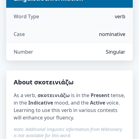
Word Type
verb
Case
nominative
Number
Singular
About
σκοτεινιάζω
As a verb,
σκοτεινιάζω
is in the
Present
tense,
in the
Indicative
mood, and the
Active
voice.
Learning to use this verb in various contexts
will enhance your fluency.
Note: Additional linguistic information from Wiktionary
is not available for this word.