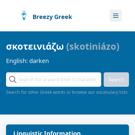
Breezy Greek
σκοτεινιάζω
(
skotiniázo
)
English:
darken
Search
Search for other Greek words or browse our vocabulary lists
Linguistic Information