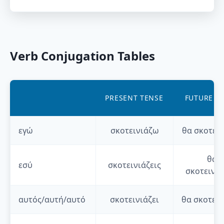
Verb Conjugation Tables
PRESENT TENSE
FUTURE T
εγώ
σκοτεινιάζω
θα
σκοτει
θα
εσύ
σκοτεινιάζεις
σκοτεινιά
αυτός/αυτή/αυτό
σκοτεινιάζει
θα
σκοτειν