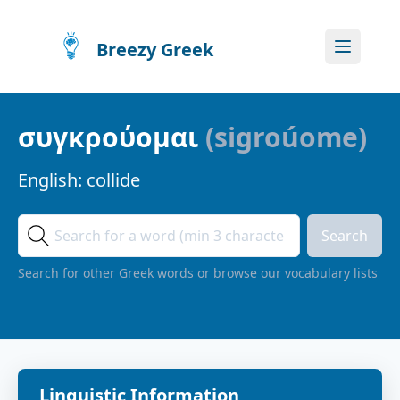
Breezy Greek
συγκρούομαι
(
sigroúome
)
English:
collide
Search
Search for other Greek words or browse our vocabulary lists
Linguistic Information