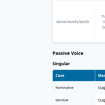
τ
αυτοί/αυτές/αυτά
τ
Passive Voice
Singular
Case
Mas
τυ
Nominative
τυ
Genitive