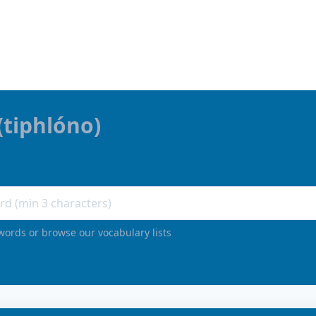
(
tiphlóno
)
words or browse our vocabulary lists