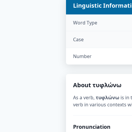
Linguistic Informat
Word Type
Case
Number
About
τυφλώνω
As a verb,
τυφλώνω
is in 
verb in various contexts w
Pronunciation