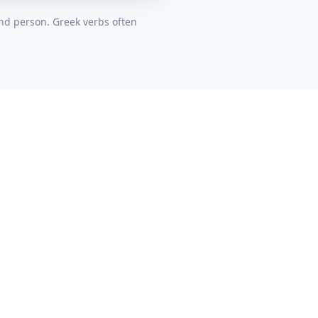
nd person. Greek verbs often
FOLLOW US
LEGAL