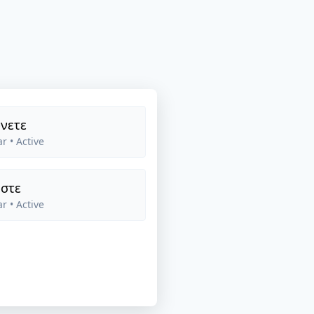
νετε
ar
• Active
στε
ar
• Active