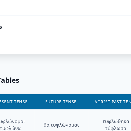
s
Tables
ESENT TENSE
FUTURE TENSE
AORIST PAST TE
υφλώνομαι
τυφλώθηκα
θα
τυφλώνομαι
τυφλώνω
τύφλωσα