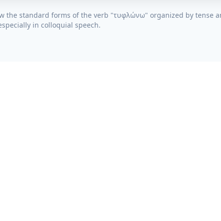
w the standard forms of the verb "
τυφλώνω
" organized by tense a
specially in colloquial speech.
RESOURCES