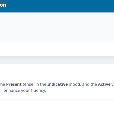
ion
the
Present
tense, in the
Indicative
mood, and the
Active
v
ill enhance your fluency.