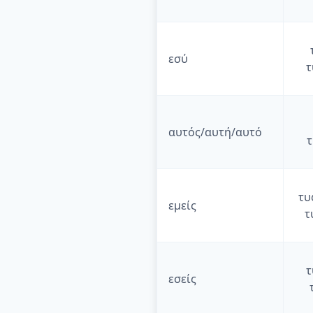
εσύ
τ
αυτός/αυτή/αυτό
τ
τυ
εμείς
τ
τ
εσείς