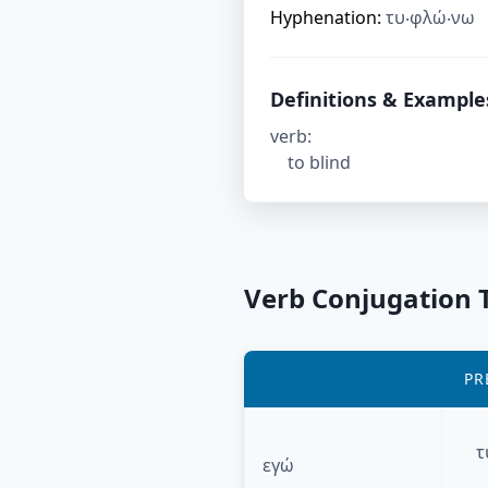
Hyphenation:
τυ‧φλώ‧νω
Definitions & Example
verb
:
to blind
Verb Conjugation 
PR
τ
εγώ