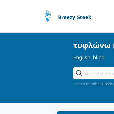
Breezy Greek
τυφλώνω
English:
blind
Search for other Greek 