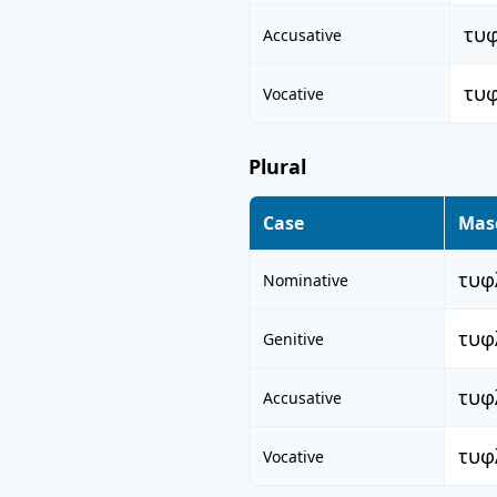
τυ
Accusative
τυ
Vocative
Plural
Case
Mas
τυφ
Nominative
τυφ
Genitive
τυφ
Accusative
τυφ
Vocative