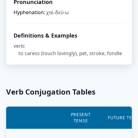
Pronunciation
Hyphenation:
χαϊ‧δεύ‧ω
Definitions & Examples
verb
:
to caress (touch lovingly), pet, stroke, fondle
Verb Conjugation Tables
PRESENT
FUTURE TEN
TENSE