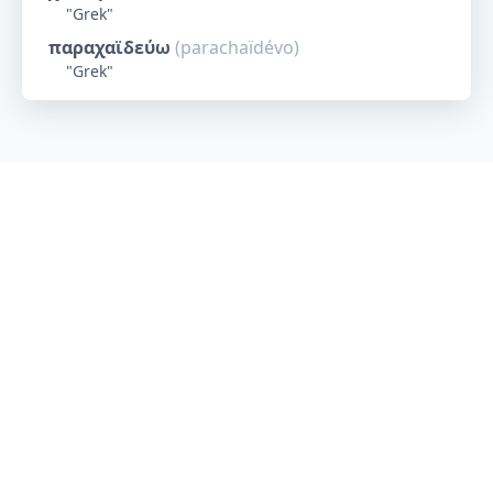
"
Grek
"
παραχαϊδεύω
(
parachaïdévo
)
"
Grek
"