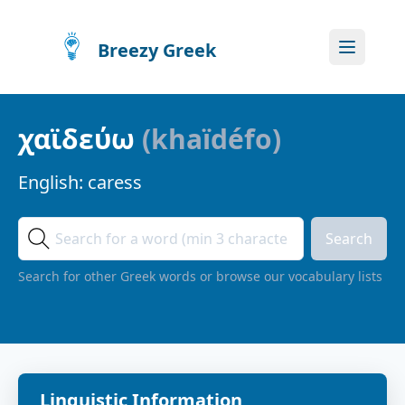
Breezy Greek
χαϊδεύω
(
khaïdéfo
)
English:
caress
Search
Search for other Greek words or browse our vocabulary lists
Linguistic Information