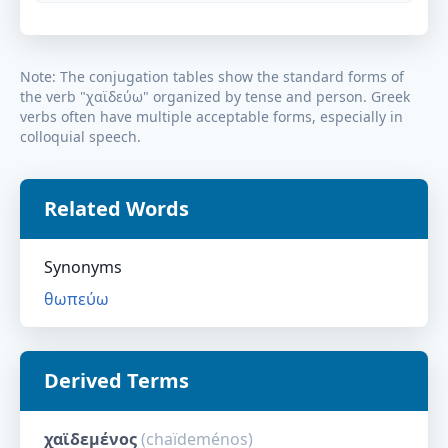
Note: The conjugation tables show the standard forms of
the verb "
χαϊδεύω
" organized by tense and person. Greek
verbs often have multiple acceptable forms, especially in
colloquial speech.
Related Words
Synonyms
θωπεύω
Derived Terms
χαϊδεμένος
(
chaïdeménos
)