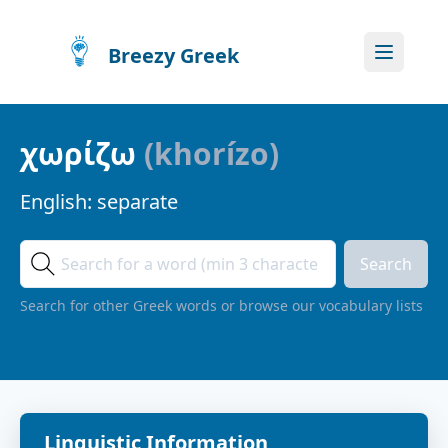
Breezy Greek
χωρίζω
(
khorízo
)
English:
separate
Search
Search for other Greek words or browse our vocabulary lists
Linguistic Information