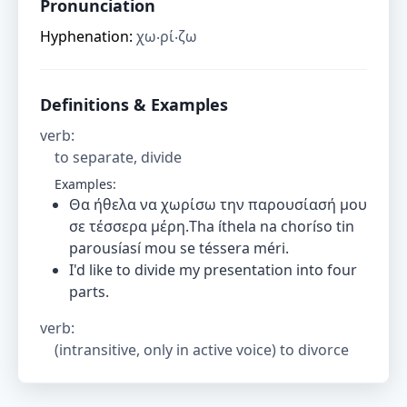
Pronunciation
Hyphenation:
χω‧ρί‧ζω
Definitions & Examples
verb
:
to separate, divide
Examples:
Θα ήθελα να χωρίσω την παρουσίασή μου
σε τέσσερα μέρη.Tha íthela na choríso tin
parousíasí mou se téssera méri.
I'd like to divide my presentation into four
parts.
verb
:
(intransitive, only in active voice) to divorce