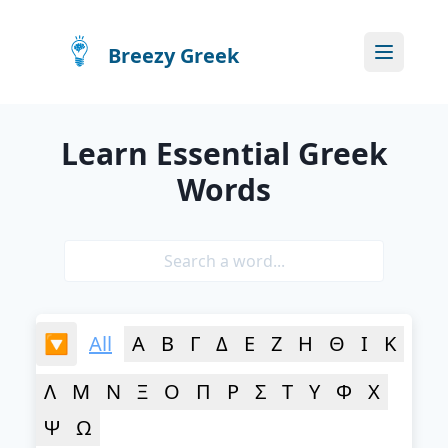
Breezy Greek
Learn Essential Greek
Words
🔎 Search for a Greek Word
🔽
All
Α
Β
Γ
Δ
Ε
Ζ
Η
Θ
Ι
Κ
Λ
Μ
Ν
Ξ
Ο
Π
Ρ
Σ
Τ
Υ
Φ
Χ
Ψ
Ω