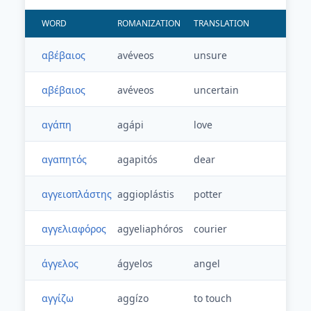
WORD
ROMANIZATION
TRANSLATION
αβέβαιος
avéveos
unsure
αβέβαιος
avéveos
uncertain
αγάπη
agápi
love
αγαπητός
agapitós
dear
αγγειοπλάστης
aggioplástis
potter
αγγελιαφόρος
agyeliaphóros
courier
άγγελος
ágyelos
angel
αγγίζω
aggízo
to touch