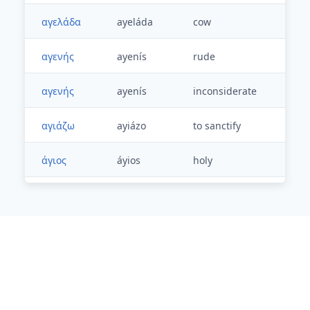
αγελάδα
ayeláda
cow
αγενής
ayenís
rude
αγενής
ayenís
inconsiderate
αγιάζω
ayiázo
to sanctify
άγιος
áyios
holy
αγκάθι
agáthi
thorn
αγκάλιασμα
agáliasma
hug
αγκομαχώ
agomakhó
to gasp
άγκυρα
ágira
anchor