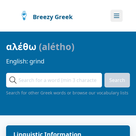
Breezy Greek
αλέθω
(
alétho
)
English:
grind
Search
Search for other Greek words or browse our vocabulary lists
Linguistic Information