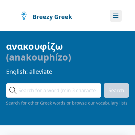
Breezy Greek
ανακουφίζω
(
anakouphízo
)
English:
alleviate
Search
Search for other Greek words or browse our vocabulary lists