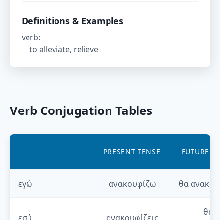
Definitions & Examples
verb
:
to alleviate, relieve
Verb Conjugation Tables
PRESENT TENSE
FUTURE T
εγώ
ανακουφίζω
θα
ανακου
θα
εσύ
ανακουφίζεις