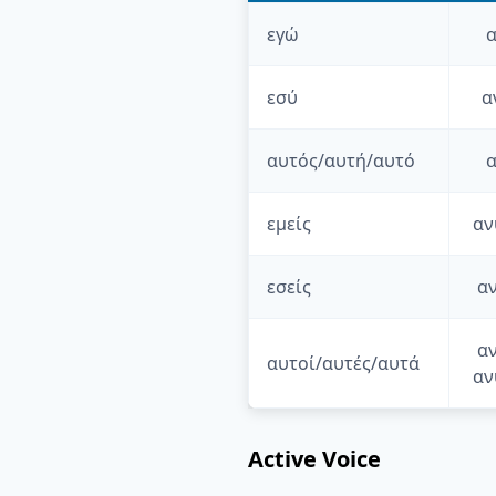
εγώ
εσύ
α
αυτός/αυτή/αυτό
α
εμείς
αν
εσείς
α
α
αυτοί/αυτές/αυτά
αν
Active Voice