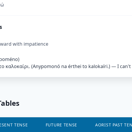
νώ
s
orward with impatience
ypoméno)
 καλοκαίρι. (Anypomonó na érthei to kalokaíri.) — I can't
Tables
ESENT TENSE
FUTURE TENSE
AORIST PAST TE