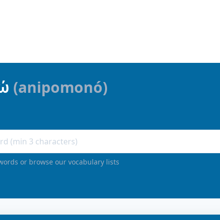
ώ
(
anipomonó
)
words or browse our vocabulary lists