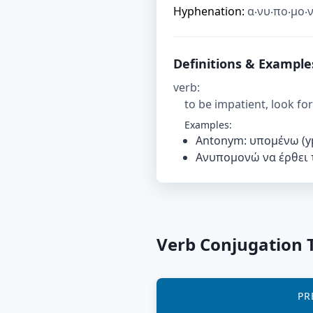
Hyphenation:
α‧νυ‧πο‧μο‧
Definitions & Example
verb
:
to be impatient, look f
Examples:
Antonym: υπομένω (
Ανυπομονώ να έρθει το
Verb Conjugation 
PR