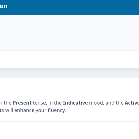
ion
in the
Present
tense, in the
Indicative
mood, and the
Activ
ts will enhance your fluency.