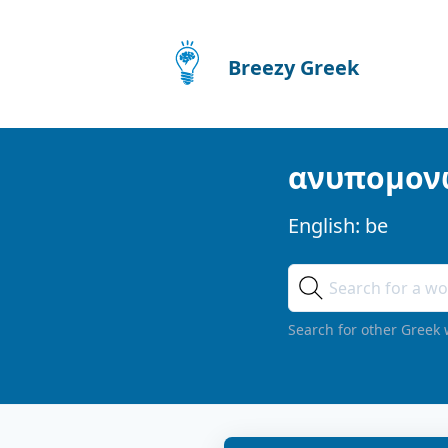
Breezy Greek
ανυπομον
English:
be
Search for other Greek 