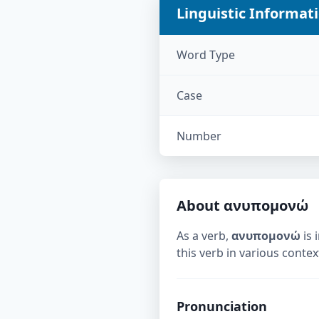
Linguistic Informat
Word Type
Case
Number
About
ανυπομονώ
As a verb,
ανυπομονώ
is 
this verb in various contex
Pronunciation