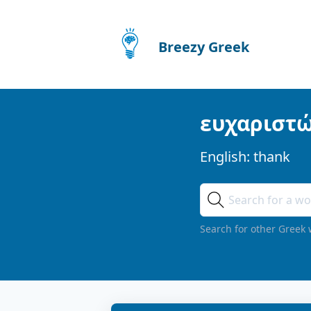
Breezy Greek
ευχαριστ
English:
thank
Search for other Greek 