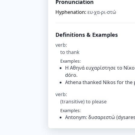
Pronunciation
Hyphenation:
ευ‧χα‧ρι‧στώ
Definitions & Examples
verb
:
to thank
Examples:
Η Αθηνά ευχαρίστησε το Νίκο γ
dóro.
Athena thanked Nikos for the 
verb
:
(transitive) to please
Examples:
Antonym: δυσαρεστώ (dysares