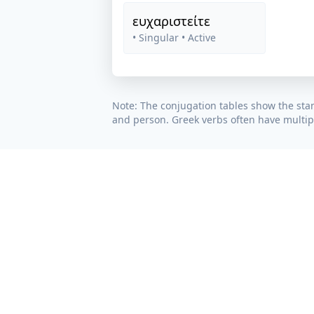
ευχαριστείτε
• Singular
• Active
Note: The conjugation tables show the sta
and person. Greek verbs often have multipl