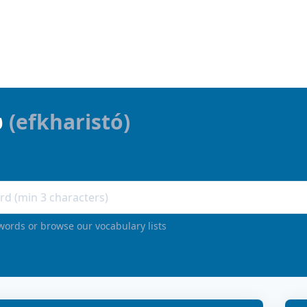
ώ
(
efkharistó
)
words or browse our vocabulary lists