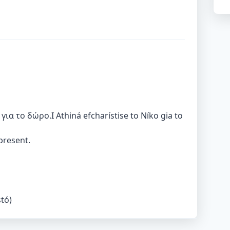
ια το δώρο.I Athiná efcharístise to Níko gia to
present.
tó)