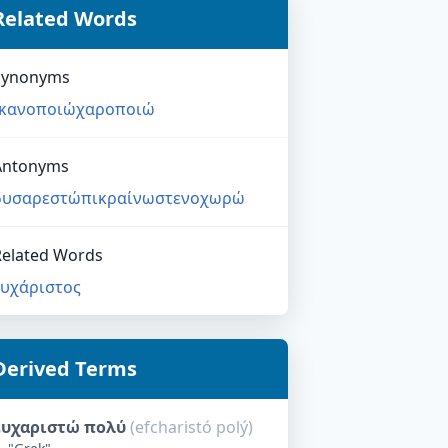
Related Words
Synonyms
ικανοποιώ
χαροποιώ
Antonyms
δυσαρεστώ
πικραίνω
στενοχωρώ
Related Words
ευχάριστος
Derived Terms
ευχαριστώ πολύ
(
efcharistó polý
)