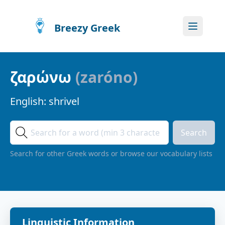
Breezy Greek
ζαρώνω
(
zaróno
)
English:
shrivel
Search
Search for other Greek words or browse our vocabulary lists
Linguistic Information