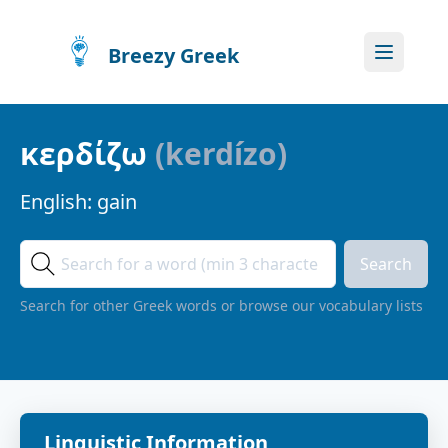
Breezy Greek
κερδίζω
(
kerdízo
)
English:
gain
Search
Search for other Greek words or browse our vocabulary lists
Linguistic Information