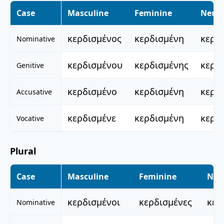
Case
Masculine
Feminine
Neute
κερδισμένος
κερδισμένη
κερδ
Nominative
κερδισμένου
κερδισμένης
κερδ
Genitive
κερδισμένο
κερδισμένη
κερδ
Accusative
κερδισμένε
κερδισμένη
κερδ
Vocative
Plural
Case
Masculine
Feminine
Neu
κερδισμένοι
κερδισμένες
κερ
Nominative