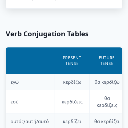
Verb Conjugation Tables
PRESENT
FUTURE
TENSE
TENSE
εγώ
κερδίζω
θα
κερδίζώ
θα
εσύ
κερδίζεις
κερδίζεις
αυτός/αυτή/αυτό
κερδίζει
θα
κερδίζει