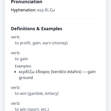
Pronunciation
Hyphenation:
κερ‧δί‧ζω
Definitions & Examples
verb
:
to profit, gain, earn (money)
verb
:
to gain
Examples:
κερδίζω έδαφος (kerdízo édafos) — gain
ground
verb
:
to win (gamble, lottery)
verb
:
to win (sport, etc.)