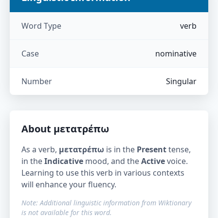
Word Type
verb
Case
nominative
Number
Singular
About
μετατρέπω
As a verb,
μετατρέπω
is in the
Present
tense,
in the
Indicative
mood, and the
Active
voice.
Learning to use this verb in various contexts
will enhance your fluency.
Note: Additional linguistic information from Wiktionary
is not available for this word.