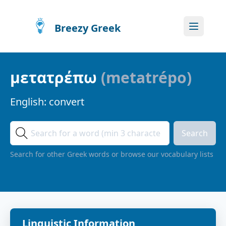
Breezy Greek
μετατρέπω
(
metatrépo
)
English:
convert
Search
Search for other Greek words or browse our vocabulary lists
Linguistic Information