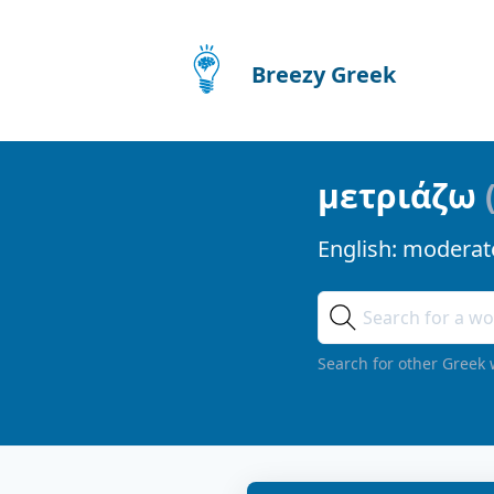
Breezy Greek
μετριάζω
English:
moderat
Search for other Greek 