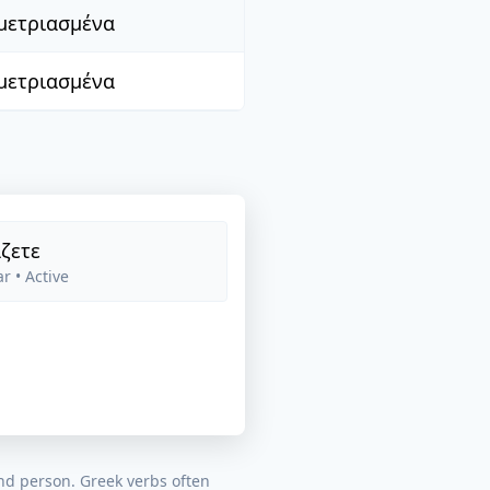
μετριασμένα
μετριασμένα
ζετε
ar
• Active
nd person. Greek verbs often