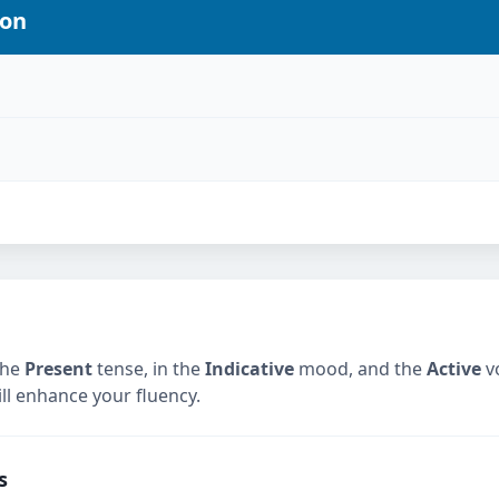
ion
the
Present
tense, in the
Indicative
mood, and the
Active
vo
ill enhance your fluency.
s