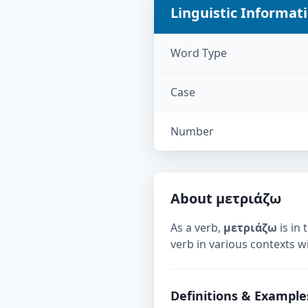
Linguistic Informat
Word Type
Case
Number
About
μετριάζω
As a verb,
μετριάζω
is in 
verb in various contexts w
Definitions & Example