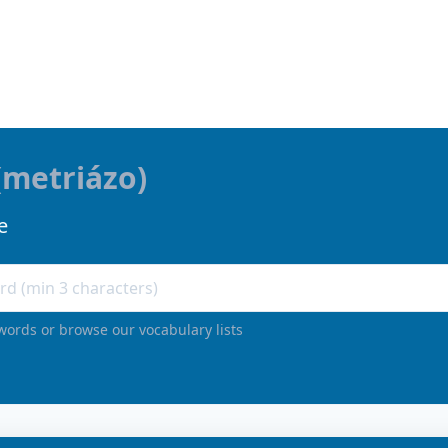
(
metriázo
)
e
words or browse our vocabulary lists