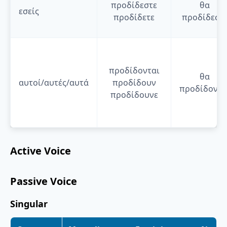
προδίδεστε
θα
εσείς
προδίδετε
προδίδεστ
προδίδονται
θα
αυτοί/αυτές/αυτά
προδίδουν
προδίδοντα
προδίδουνε
Active Voice
Passive Voice
Singular