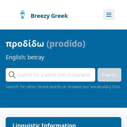
Breezy Greek
προδίδω
(
prodído
)
English:
betray
Search
Search for other Greek words or browse our vocabulary lists
Linguistic Information