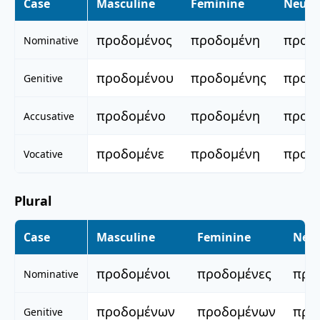
Case
Masculine
Feminine
Neute
προδομένος
προδομένη
προδ
Nominative
προδομένου
προδομένης
προδ
Genitive
προδομένο
προδομένη
προδ
Accusative
προδομένε
προδομένη
προδ
Vocative
Plural
Case
Masculine
Feminine
Neut
προδομένοι
προδομένες
προ
Nominative
προδομένων
προδομένων
προ
Genitive