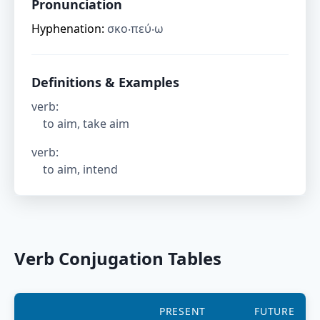
Pronunciation
Hyphenation:
σκο‧πεύ‧ω
Definitions & Examples
verb
:
to aim, take aim
verb
:
to aim, intend
Verb Conjugation Tables
PRESENT
FUTURE