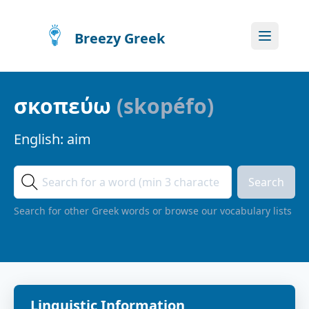
Breezy Greek
σκοπεύω
(
skopéfo
)
English:
aim
Search
Search for other Greek words or browse our vocabulary lists
Linguistic Information