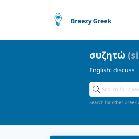
Breezy Greek
συζητώ
(
s
English:
discuss
Search for other Greek 