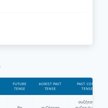
s
FUTURE
AORIST PAST
PAST CONT.
TENSE
TENSE
TENSE
συζήταγα
θα
συζήτησα
συζητιόμουν