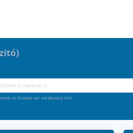
izitó
)
words or browse our vocabulary lists