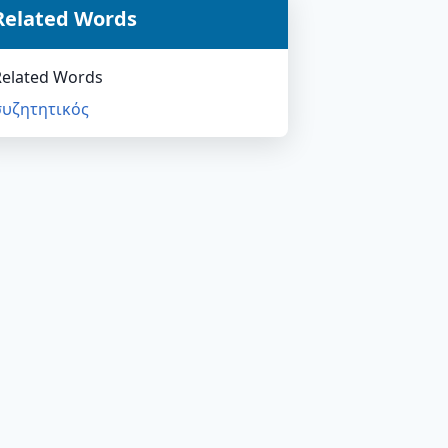
Related Words
Related Words
συζητητικός