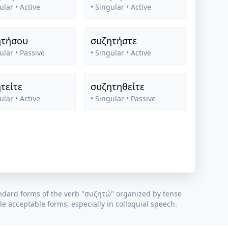
ular
• Active
• Singular
• Active
ητήσου
συζητήστε
ular
• Passive
• Singular
• Active
τείτε
συζητηθείτε
ular
• Active
• Singular
• Passive
ndard forms of the verb "
συζητώ
" organized by tense
e acceptable forms, especially in colloquial speech.