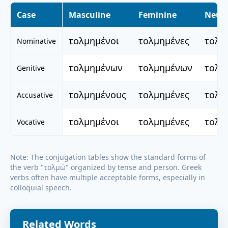
Case
Masculine
Feminine
Neut
τολμημένοι
τολμημένες
τολμ
Nominative
τολμημένων
τολμημένων
τολμ
Genitive
τολμημένους
τολμημένες
τολμ
Accusative
τολμημένοι
τολμημένες
τολμ
Vocative
Note: The conjugation tables show the standard forms of
the verb "
τολμώ
" organized by tense and person. Greek
verbs often have multiple acceptable forms, especially in
colloquial speech.
Related Words