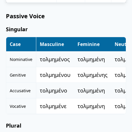
Passive Voice
Singular
Case
Masculine
Feminine
Neuter
τολμημένος
τολμημένη
τολμη
Nominative
τολμημένου
τολμημένης
τολμη
Genitive
τολμημένο
τολμημένη
τολμη
Accusative
τολμημένε
τολμημένη
τολμη
Vocative
Plural