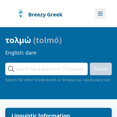
Breezy Greek
τολμώ
(
tolmó
)
English:
dare
Search
Search for other Greek words or browse our vocabulary lists
Linguistic Information